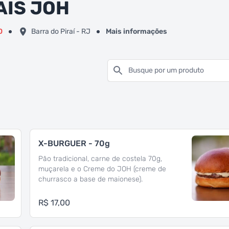
IS JOH
0
Barra do Piraí - RJ
Mais informações
Busque por um produto
X-BURGUER - 70g
Pão tradicional, carne de costela 70g,
muçarela e o Creme do JOH (creme de
churrasco a base de maionese).
R$ 17,00